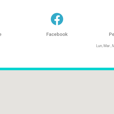
e
Facebook
P
5
Lun, Mar , 