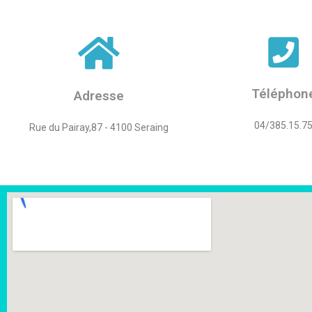
Téléphon
Adresse
04/385.15.7
Rue du Pairay,87 - 4100 Seraing